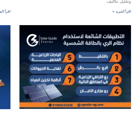
وتقليل تكاليف
اقرأ المزيد »
اقرأ الم