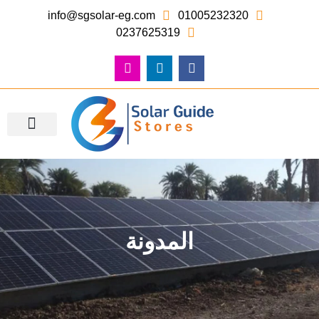
info@sgsolar-eg.com
01005232320
0237625319
معرض الصور – أعمالنا
المدونة