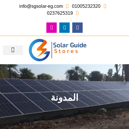
info@sgsolar-eg.com
01005232320
0237625319
معرض الصور – أعمالنا
المدونة