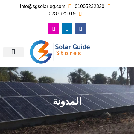
info@sgsolar-eg.com
01005232320
0237625319
معرض الصور – أعمالنا
المدونة