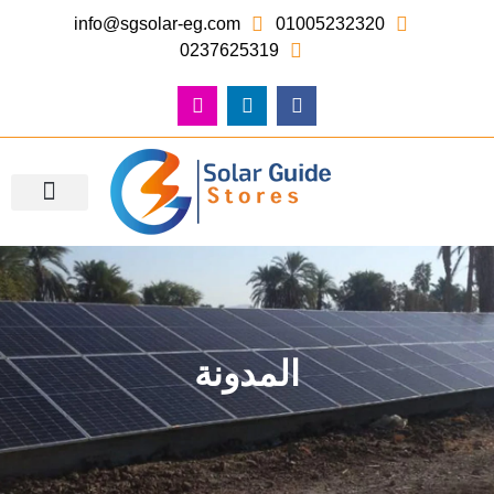
info@sgsolar-eg.com
01005232320
0237625319
معرض الصور – أعمالنا
المدونة