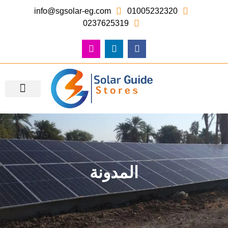
info@sgsolar-eg.com
01005232320
0237625319
معرض الصور – أعمالنا
المدونة