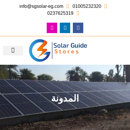
info@sgsolar-eg.com
01005232320
0237625319
معرض الصور – أعمالنا
المدونة