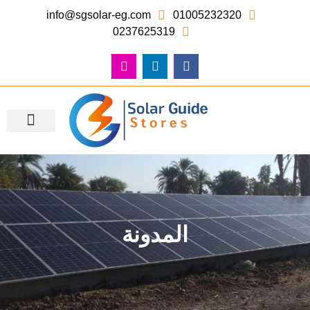
info@sgsolar-eg.com
01005232320
0237625319
معرض الصور – أعمالنا
المدونة