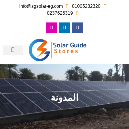
info@sgsolar-eg.com
01005232320
0237625319
معرض الصور – أعمالنا
المدونة