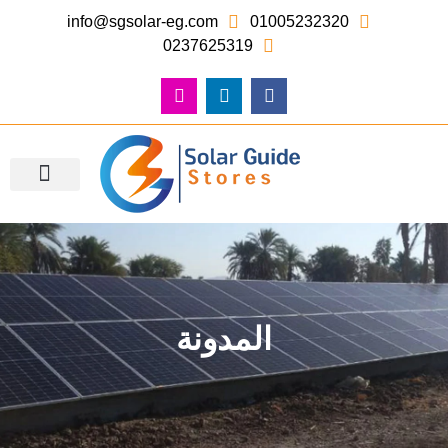
info@sgsolar-eg.com
01005232320
0237625319
معرض الصور – أعمالنا
المدونة