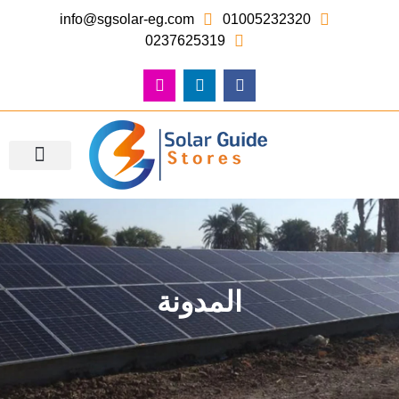
info@sgsolar-eg.com
01005232320
0237625319
معرض الصور – أعمالنا
المدونة