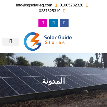
info@sgsolar-eg.com
01005232320
0237625319
معرض الصور – أعمالنا
المدونة