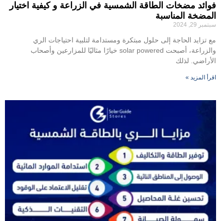
فوائد مضخات الطاقة الشمسية في الزراعة و كيفية اختيار
المضخة المناسبة
سبتمبر 29, 2024
مع تزايد الحاجة إلى حلول مبتكرة ومستدامة لتلبية احتياجات الري
والزراعة، أصبحت solar powered خيارًا مثاليًا للمزارعين وأصحاب
الأراضي. لذلك
اقرأ المزيد »