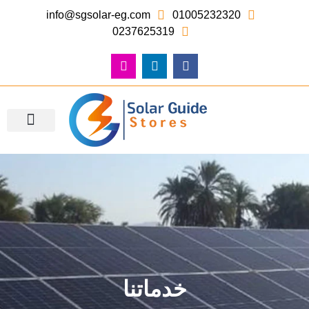
info@sgsolar-eg.com
01005232320
0237625319
معرض الصور – أعمالنا
خدماتنا