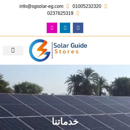
info@sgsolar-eg.com
01005232320
0237625319
معرض الصور – أعمالنا
خدماتنا