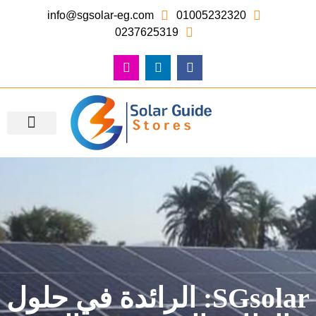
info@sgsolar-eg.com
01005232320
0237625319
معرض الصور – أعمالنا
SGsolar: الرائدة في حلول