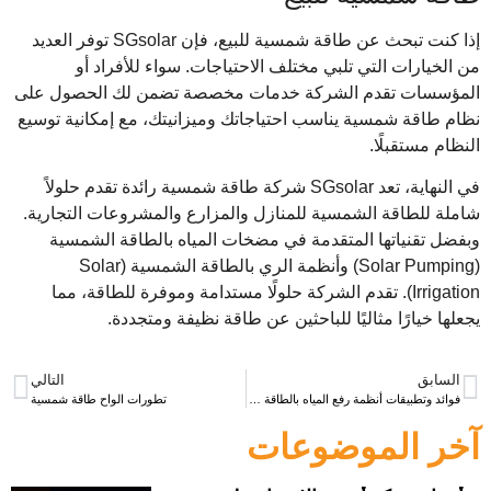
إذا كنت تبحث عن طاقة شمسية للبيع، فإن SGsolar توفر العديد
من الخيارات التي تلبي مختلف الاحتياجات. سواء للأفراد أو
المؤسسات تقدم الشركة خدمات مخصصة تضمن لك الحصول على
نظام طاقة شمسية يناسب احتياجاتك وميزانيتك، مع إمكانية توسيع
النظام مستقبلًا.
في النهاية، تعد SGsolar شركة طاقة شمسية رائدة تقدم حلولاً
شاملة للطاقة الشمسية للمنازل والمزارع والمشروعات التجارية.
وبفضل تقنياتها المتقدمة في مضخات المياه بالطاقة الشمسية
(Solar Pumping) وأنظمة الري بالطاقة الشمسية (Solar
Irrigation). تقدم الشركة حلولًا مستدامة وموفرة للطاقة، مما
يجعلها خيارًا مثاليًا للباحثين عن طاقة نظيفة ومتجددة.
السابق
التالي
فوائد وتطبيقات أنظمة رفع المياه بالطاقة الشمسية: كيف تساهم في الاستدامة؟
تطورات الواح طاقة شمسية
آخر الموضوعات