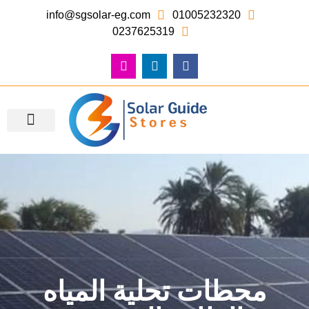
info@sgsolar-eg.com
01005232320
0237625319
معرض الصور – أعمالنا
محطات تحلية المياه