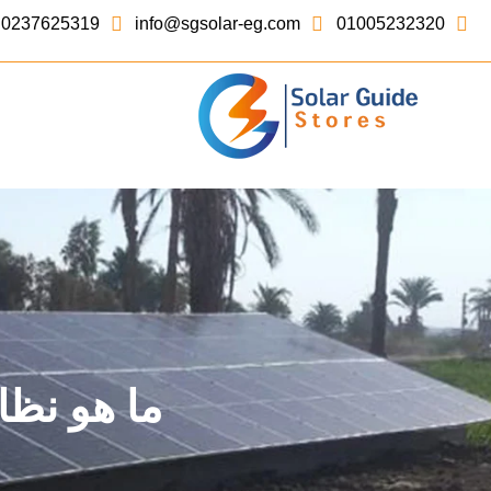
0237625319
info@sgsolar-eg.com
01005232320
ما هو نظا