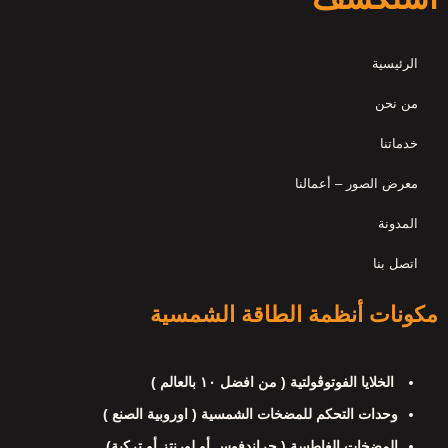
الرئيسية
من نحن
خدماتنا
معرض الصور – أعمالنا
المدونة
اتصل بنا
مكونات أنظمة الطاقة الشمسية
الخلايا الفوتوڤولتية ( من افضل ١٠ بالعالم )
وحدات التحكم للمضخات الشمسية ( اوروبية الصنع )
المضخات الغاطسة ( جراندفوس أو لورنتز أو تركية)