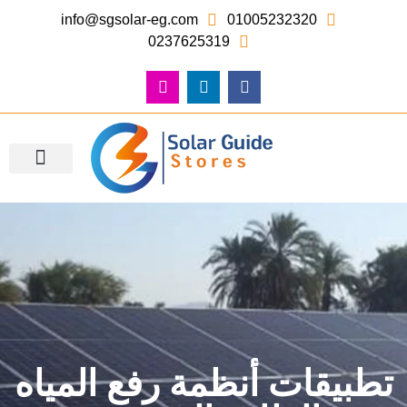
info@sgsolar-eg.com
01005232320
0237625319
معرض الصور – أعمالنا
تطبيقات أنظمة رفع المياه